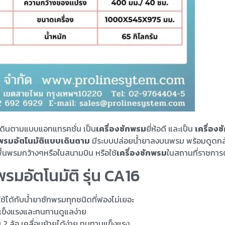
เดินตามแบบแอทแทรคชั่น เป็น
เครื่องซักพรม
ยี่ห้อดี และเป็น
เครื่อง
กพรมอัตโนมัติแบบเดินตาม
มีระบบปล่อยน้ำยาลงบนพรม พร้อมดูดกลับท
พื้นพรมกว้างๆหรือในสนามบิน หรือใช้
เครื่องซักพรม
ในสถานที่ราชการ
มอัตโนมัติ รุ่น CA16
้ได้กับน้ำยาซักพรมทุกชนิดที่ฟองไม่เยอะ
ข็งแรงและทนทานดูแลง่าย
2 ล้อ เคลื่อนย้ายได้ง่าย ทนทานแข็งแรง