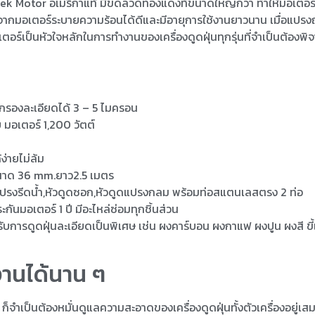
tek Motor อเมริกาแท้ มีขดลวดทองแดงที่ขนาดใหญ่กว่า ทำให้มอเตอร์
ื่องจากมอเตอร์ระบายความร้อนได้ดีและมีอายุการใช้งานยาวนาน เมื่อแป
เตอร์เป็นหัวใจหลักในการทำงานของเครื่องดูดฝุ่นทุกรุ่นที่จำเป็นต้องพ
กรองละเอียดได้ 3 – 5 ไมครอน
 มอเตอร์ 1,200 วัตต์
ง่ายไม่ล้ม
ขนาด 36 mm.ยาว2.5 เมตร
วแปรงรีดน้ำ,หัวดูดซอก,หัวดูดแปรงกลม พร้อมท่อสแตนเลสตรง 2 ท่อ
ันมอเตอร์ 1 ปี มีอะไหล่ซ่อมทุกชิ้นส่วน
การดูดฝุ่นละเอียดเป็นพิเศษ เช่น ผงคาร์บอน ผงกาแฟ ผงปูน ผงสี ขี้เ
ช้งานได้นาน ๆ
ก็จำเป็นต้องหมั่นดูแลความสะอาดของเครื่องดูดฝุ่นทั้งตัวเครื่องอยู่เสม