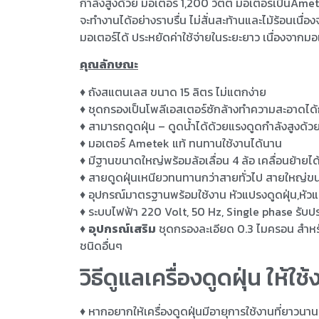
กำลังสูงด้วย มอเตอร์ 1,200 วัตต์ มอเตอร์เป็นAme
จะทำงานได้อย่างราบรื่น ไม่สั่นสะท้านและไม้ร้อนเน
มอเตอร์ได้ ประหยัดค่าใช้จ่ายในระยะยาว เนื่องจากมอ
คุณลักษณะ
♦ ถังสแตนเลส ขนาด 15 ลิตร ไม่แตกง่าย
♦ ชุดกรองเป็นโพลีเอสเตอร์ซักล้างทำความสะอาดได้
♦ สามารถดูดฝุ่น – ดูดน้ำได้ด้วยแรงดูดกำลังสูงด้วย
♦ มอเตอร์ Ametek แท้ ทนทานใช้งานได้นาน
♦ มีฐานขนาดใหญ่พร้อมล้อเลื่อน 4 ล้อ เคลื่อนย้ายได้
♦ สายดูดฝุ่นเหนียวทนทานกว่าสายทั่วไป สายใหญ่
♦ อุปกรณ์มาตรฐานพร้อมใช้งาน หัวแปรงดูดฝุ่น,หั
♦ ระบบไฟฟ้า 220 Volt, 50 Hz, Single phase รับประก
♦
อุปกรณ์เสริม
ชุดกรองละเอียด 0.3 ไมครอน สำหรับ
ชนิดอื่นๆ
วิธีดูแลเครื่องดูดฝุ่น ให้ใ
♦ หากอยากให้เครื่องดูดฝุ่นมีอายุการใช้งานที่ยาวนาน 