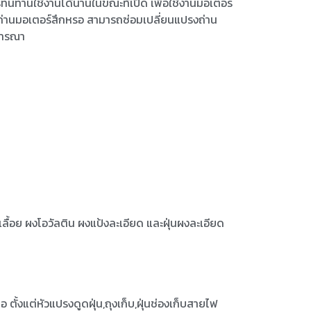
ทนทานใช้งานได้นานในขณะที่เปิด เพื่อใช้งานมอเตอร์
รงถ่านมอเตอร์สึกหรอ สามารถซ่อมเปลี่ยนแปรงถ่าน
ิจารณา
ลื้อย ผงโอวัลติน ผงแป้งละเอียด และฝุ่นผงละเอียด
อ ตั้งแต่หัวแปรงดูดฝุ่น,ถุงเก็บ,ฝุ่นช่องเก็บสายไฟ