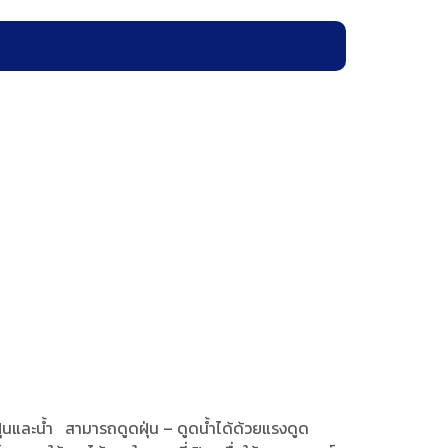
ฝุ่นและน้ำ สามารถดูดฝุ่น – ดูดน้ำได้ด้วยแรงดูด