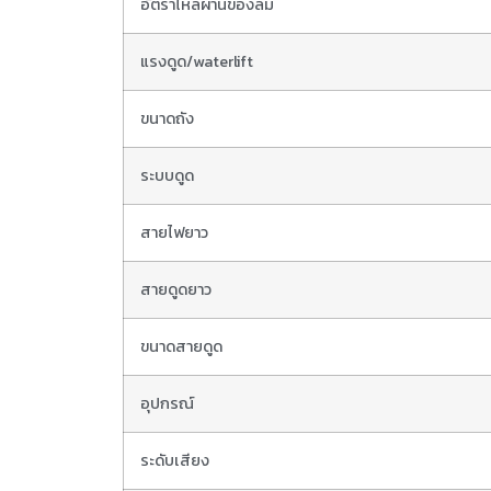
อัตราไหลผ่านของลม
แรงดูด/waterlift
ขนาดถัง
ระบบดูด
สายไฟยาว
สายดูดยาว
ขนาดสายดูด
อุปกรณ์
ระดับเสียง