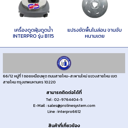
เครื่องฉีดน้ำร้อนแรงดันสูง
แบตเตอรี่ Deep Cycle
รุ่น HTY200
เครื่องดูดฝุ่นดูดน้ำ
แปรงขัดพื้นไนล่อน จานจับ
INTERPRO รุ่น B115
หนามเตย