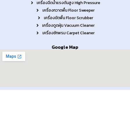
66/12 หมู่ที่ 1 ซอยเหมือนพุด ถนนสายไหม-สะพานใหม่ แขวงสายไหม เขต
สายไหม กรุงเทพมหานคร 10220
สามารถติดต่อได้ที่
Tel : 02-9764404-5
E-Mail : sales@prolinesystem.com
Line : interpro6612
สินค้าที่เกี่ยวข้อง
เครื่องฉีดน้ำแรงดันสูง High Pressure
เครื่องกวาดพื้น Floor Sweeper
เครื่องขัดพื้น Floor Scrubber
เครื่องดูดฝุ่น Vacuum Cleaner
เครื่องซักพรม Carpet Cleaner
Google Map