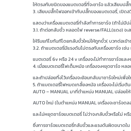
ให้ตรงกับชนิดของแบตเตอรี่ที่จะชาร์จ แล้วเสียบปลั
3. เสียบปลั๊กไฟออกเข้ากับปลั๊กของแบตเตอรี่, เปิดส
แสดงว่าเครื่องแบตเตอรี่กำลังทำการชาร์จ (ถ้าไม่มีปลั
3.1. ถ้าต่อกลับขั้ว หลอดไฟ reverse/FALL(แดง) จะส
ให้รีบแก้ไขทันทีโดยกลับขั้วใหม่ให้ถูกขั้ว( บวกต่อเข้า
3.2. ถ้าแบตเตอรี่มีแรงดันไม่ตรงกับเครื่องชาร์จ เช่น 
แบตเตอรี่ 6v หรือ 24 v เครื่องจะไม่ทำการชาร์จแล
4. เมื่อแบตเตอรี่ไฟเต็มหม้อ เครื่องจะหยุดชาร์จ หลอ
และถ้าปล่อยทิ้งไว้เครื่องจะย้อนกลับมาชาร์จใหม่เพื่
5. ถ้าแบตเตอรี่ไฟหมดเกลี้ยงหม้อ เครื่องจะไม่เริ่มต้น
AUTO – MANUAL มาที่ตำแหน่ง MANUAL ปล่อยให้ชาร์จท
AUTO ใหม่ (ในตำแหน่ง MANUAL เครื่องจะชาร์จตลอด
และไม่หยุดชาร์จแบตเตอรี่ ไม่ว่าจะกลับขั้วหรือไม่
ซึ่งการชาร์จแบตเตอรี่กลับขั้วและแรงดันผิดขนาดใน M