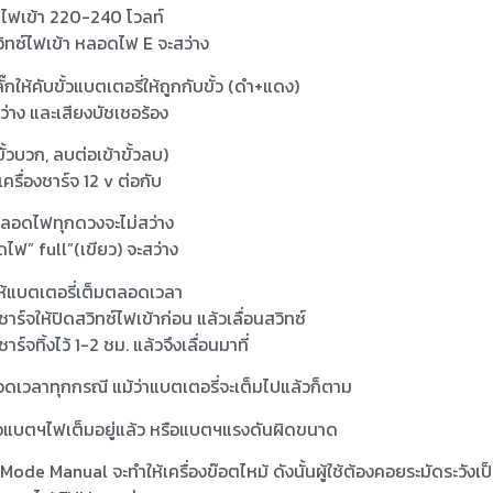
๊กไฟเข้า 220-240 โวลท์
วิทซ์ไฟเข้า หลอดไฟ E จะสว่าง
๊กให้คับขั้วแบตเตอรี่ให้ถูกกับขั้ว (ดำ+แดง)
ว่าง และเสียงบัชเชอร้อง
ขั้วบวก, ลบต่อเข้าขั้วลบ)
เครื่องชาร์จ 12 v ต่อกับ
ะหลอดไฟทุกดวงจะไม่สว่าง
ดไฟ” full”(เขียว) จะสว่าง
อให้แบตเตอรี่เต็มตลอดเวลา
ชาร์จให้ปิดสวิทซ์ไฟเข้าก่อน แล้วเลื่อนสวิทซ์
ิ้งไว้ 1-2 ชม. แล้วจึงเลื่อนมาที่
เวลาทุกกรณี แม้ว่าแบตเตอรี่จะเต็มไปแล้วก็ตาม
 หรือแบตฯไฟเต็มอยู่แล้ว หรือแบตฯแรงดันผิดขนาด
ode Manual จะทำให้เครื่องข๊อตไหม้ ดังนั้นผู้ใช้ต้องคอยระมัดระวังเป