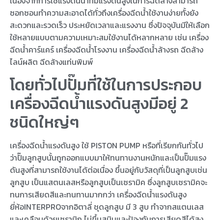
เนื่องจากการใช้แรงดันน้ำที่มีแรงดันสูงในการฉีดล้างสามารถ
ซอกซอนทำความสะอาดได้ทั่วถึงเครื่องฉีดน้ำใช้งานง่ายทั้งยัง
สะดวกและรวดเร็ว ประหยัดเวลาและแรงงาน ซึ่งปัจจุบันมีให้เลือก
ใช้หลายแบบตามความเหมาะสมใช้งานได้หลากหลาย เช่น เครื่อง
ฉีดน้ำคาร์แคร์ เครื่องฉีดน้ำโรงงาน เครื่องฉีดน้ำล้างรถ ฉีดล้าง
ไลน์ผลิต ฉีดล้างแท่นพิมพ์
โดยทั่วไปปั๊มที่ใช้ในการประกอบ
เครื่องฉีดน้ำแรงดันสูงมีอยู่ 2
ชนิดใหญ่ๆ
เครื่องฉีดน้ำแรงดันสูง ใช้ PISTON PUMP หรือที่เรียกกันทั่วไป
ว่าปั๊มลูกสูบนั้นถูกออกแบบมาให้ทนทานงานหนักและเป็นปั๊มแรง
ดันสูงที่สามารถใช้งานได้ต่อเนื่อง ขึ้นอยู่กับวัสดุที่เป็นลูกสูบเช่น
ลูกสูบ เป็นแสตนเลสหรือลูกสูบเป็นเซรามิค ซึ่งลูกสูบเซรามิคจะ
ทนการเสียดสีและทนทานมากกว่า เครื่องฉีดน้ำแรงดันสูง
ยี่ห้อINTERPROจากอิตาลี่ ชุดลูกสูบ มี 3 สูบ ทำจากสแตนเลส
และเคลือบด้วยเซรามิก ไม่ขึ้นสนิมและป้องกันการเสียดสีได้สูง